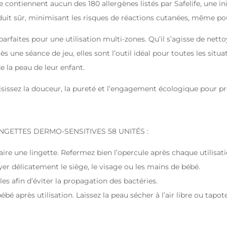
e contiennent aucun des 180 allergènes listés par Safelife, une ini
duit sûr, minimisant les risques de réactions cutanées, même pour
arfaites pour une utilisation multi-zones. Qu’il s’agisse de netto
s une séance de jeu, elles sont l’outil idéal pour toutes les situ
e la peau de leur enfant.
sissez la douceur, la pureté et l’engagement écologique pour pr
LINGETTES DERMO-SENSITIVES 58 UNITÉS :
ire une lingette. Refermez bien l’opercule après chaque utilisatio
yer délicatement le siège, le visage ou les mains de bébé.
lles afin d’éviter la propagation des bactéries.
 bébé après utilisation. Laissez la peau sécher à l’air libre ou ta