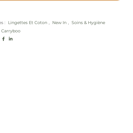
es :
Lingettes Et Coton
,
New In
,
Soins & Hygiène
Carryboo
: