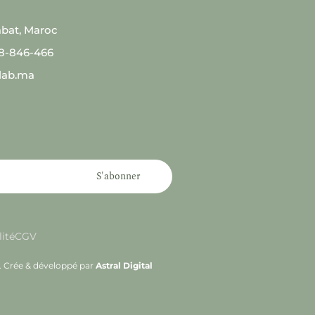
abat, Maroc
08-846-466
lab.ma
S'abonner
lité
CGV
s. Crée & développé par
Astral Digital