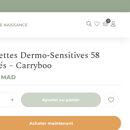
0
DE NAISSANCE
ettes Dermo-Sensitives 58
és – Carryboo
0
MAD
Ajouter au panier
Acheter maintenant