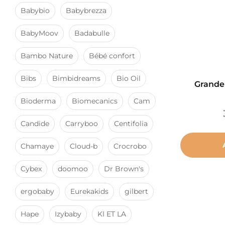
Babybio
Babybrezza
BabyMoov
Badabulle
Bambo Nature
Bébé confort
Bibs
Bimbidreams
Bio Oil
Grande 
Bioderma
Biomecanics
Cam
Candide
Carryboo
Centifolia
Chamaye
Cloud-b
Crocrobo
Cybex
doomoo
Dr Brown's
ergobaby
Eurekakids
gilbert
Hape
Izybaby
KI ET LA