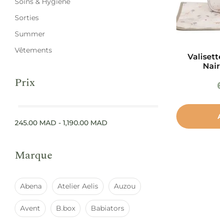
Soins & Hygiène
Sorties
Summer
Vêtements
Valisett
Nai
Prix
245.00
MAD
-
1,190.00
MAD
Marque
Abena
Atelier Aelis
Auzou
Avent
B.box
Babiators