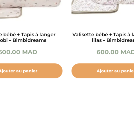
e bébé + Tapis à langer
Valisette bébé + Tapis à 
robi – Bimbidreams
lilas – Bimbidre
600.00
MAD
600.00
MA
Ajouter au panier
Ajouter au panie