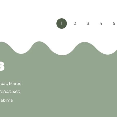
1
2
3
4
5
abat, Maroc
08-846-466
lab.ma