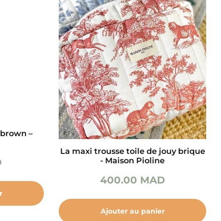
 brown –
La maxi trousse toile de jouy brique
- Maison Pioline
D
400.00
MAD
r
Ajouter au panier