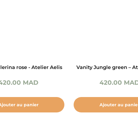
lerina rose - Atelier Aelis
Vanity Jungle green – At
420.00
MAD
420.00
MA
Ajouter au panier
Ajouter au panie