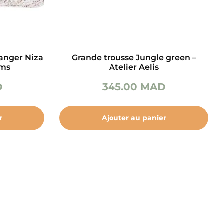
langer Niza
Grande trousse Jungle green –
ams
Atelier Aelis
D
345.00
MAD
r
Ajouter au panier