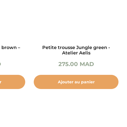
e brown –
Petite trousse Jungle green -
Atelier Aelis
D
275.00
MAD
r
Ajouter au panier