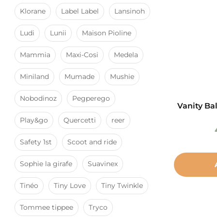
Klorane
Label Label
Lansinoh
Ludi
Lunii
Maison Pioline
Mammia
Maxi-Cosi
Medela
Miniland
Mumade
Mushie
Nobodinoz
Pegperego
Vanity Bal
Play&go
Quercetti
reer
Safety 1st
Scoot and ride
Sophie la girafe
Suavinex
Tinéo
Tiny Love
Tiny Twinkle
Tommee tippee
Tryco