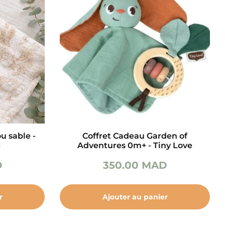
u sable -
Coffret Cadeau Garden of
e
Adventures 0m+ - Tiny Love
D
350.00
MAD
r
Ajouter au panier