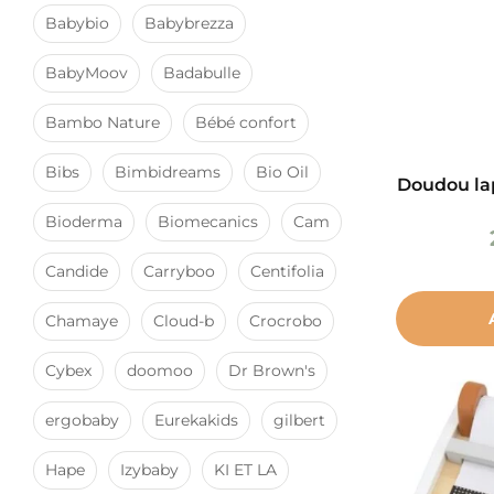
Babybio
Babybrezza
BabyMoov
Badabulle
Bambo Nature
Bébé confort
Bibs
Bimbidreams
Bio Oil
Doudou la
Bioderma
Biomecanics
Cam
Candide
Carryboo
Centifolia
Chamaye
Cloud-b
Crocrobo
Cybex
doomoo
Dr Brown's
ergobaby
Eurekakids
gilbert
Hape
Izybaby
KI ET LA