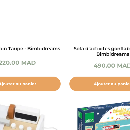
pin Taupe - Bimbidreams
Sofa d’activités gonfla
Bimbidreams
220.00
MAD
490.00
MA
Ajouter au panier
Ajouter au panie