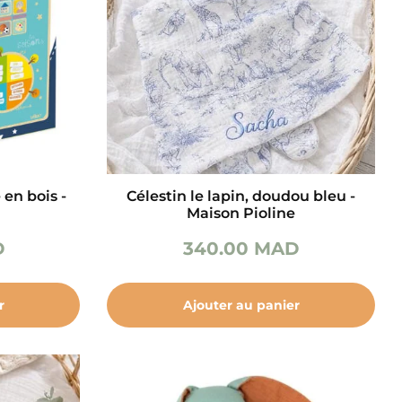
en bois -
Célestin le lapin, doudou bleu -
Maison Pioline
D
340.00
MAD
r
Ajouter au panier