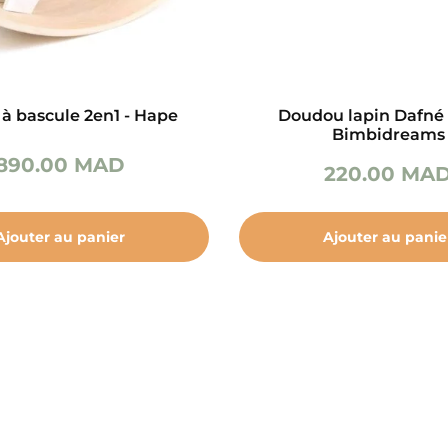
 à bascule 2en1 - Hape
Doudou lapin Dafné 
Bimbidreams
890.00
MAD
220.00
MA
Ajouter au panier
Ajouter au panie