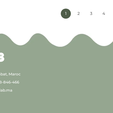
1
2
3
4
abat, Maroc
08-846-466
lab.ma