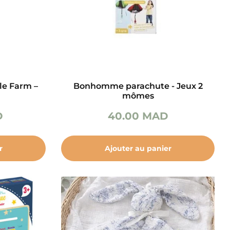
ble Farm –
Bonhomme parachute - Jeux 2
mômes
D
40.00
MAD
r
Ajouter au panier