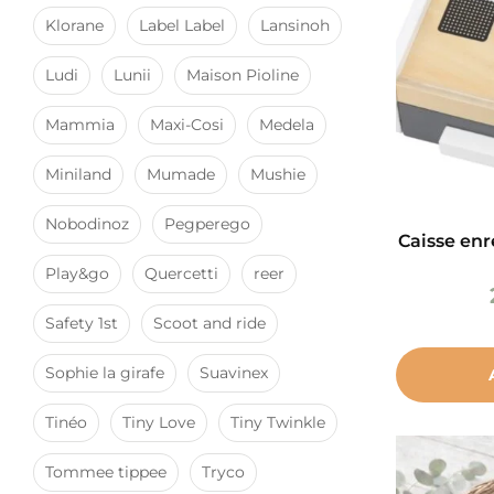
Klorane
Label Label
Lansinoh
Ludi
Lunii
Maison Pioline
Mammia
Maxi-Cosi
Medela
Miniland
Mumade
Mushie
Nobodinoz
Pegperego
Caisse enr
Play&go
Quercetti
reer
Safety 1st
Scoot and ride
Sophie la girafe
Suavinex
Tinéo
Tiny Love
Tiny Twinkle
Tommee tippee
Tryco