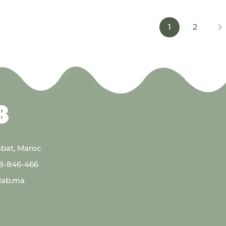
1
2
abat, Maroc
08-846-466
lab.ma