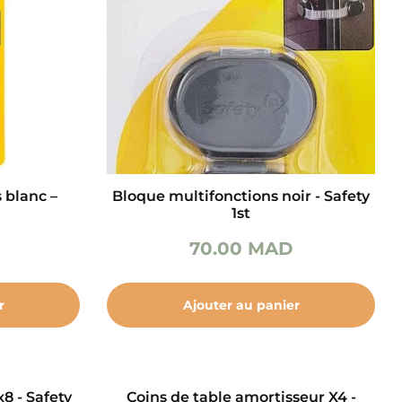
 blanc –
Bloque multifonctions noir - Safety
1st
70.00
MAD
r
Ajouter au panier
x8 - Safety
Coins de table amortisseur X4 -