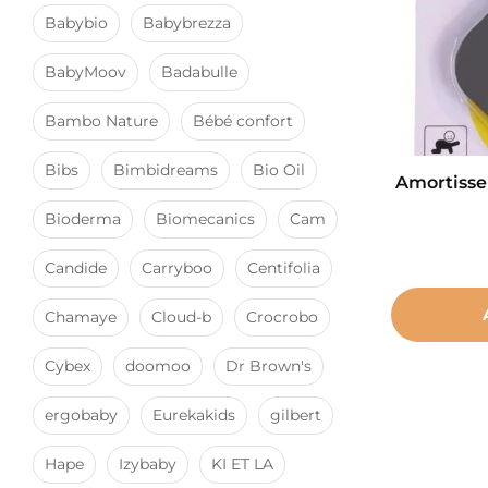
Babybio
Babybrezza
BabyMoov
Badabulle
Bambo Nature
Bébé confort
Bibs
Bimbidreams
Bio Oil
Amortisseu
Bioderma
Biomecanics
Cam
Candide
Carryboo
Centifolia
Chamaye
Cloud-b
Crocrobo
Cybex
doomoo
Dr Brown's
ergobaby
Eurekakids
gilbert
Hape
Izybaby
KI ET LA