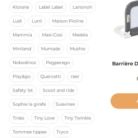
Klorane
Label Label
Lansinoh
Ludi
Lunii
Maison Pioline
Mammia
Maxi-Cosi
Medela
Miniland
Mumade
Mushie
Nobodinoz
Pegperego
Barrière D
Play&go
Quercetti
reer
Safety 1st
Scoot and ride
Sophie la girafe
Suavinex
Tinéo
Tiny Love
Tiny Twinkle
Tommee tippee
Tryco