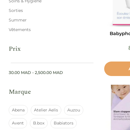
Soins & Hygiène
Sorties
Summer
Vêtements
Babypho
Prix
30.00
MAD
-
2,500.00
MAD
Marque
Abena
Atelier Aelis
Auzou
Avent
B.box
Babiators