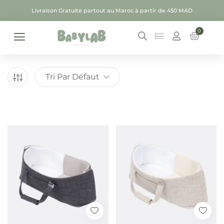
Livraison Gratuite partout au Maroc à partir de 450 MAD
0
Tri Par Défaut