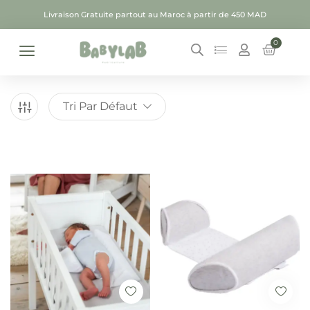
Livraison Gratuite partout au Maroc à partir de 450 MAD
0
Tri Par Défaut