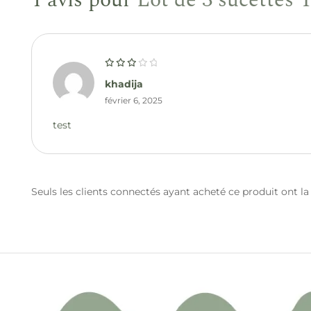
Note
3
khadija
sur 5
février 6, 2025
test
Seuls les clients connectés ayant acheté ce produit ont la p