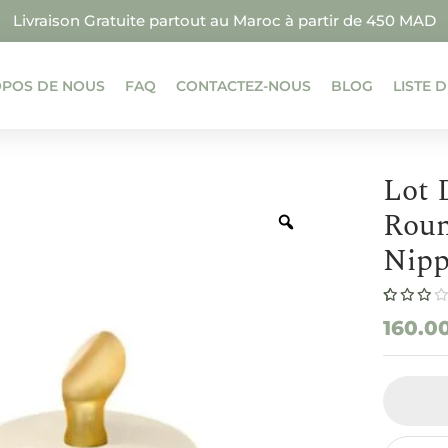
Livraison Gratuite partout au Maroc à partir de 450 MAD
OPOS DE NOUS
FAQ
CONTACTEZ-NOUS
BLOG
LISTE 
Lot 
Roun
Nipp
Noté
1
160.0
3.00
sur
5 basé
sur
notation
client