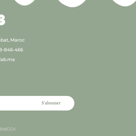
abat, Maroc
08-846-466
lab.ma
S'abonner
lité
CGV