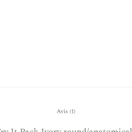
Avis (1)
Try It Pack Ivory round/anatomical