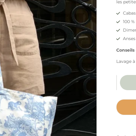
les petit
Cabas 
100 %
Dimen
Anses
Conseils 
Lavage à 