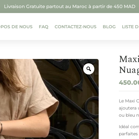
Livraison Gratuite partout au Maroc à partir de 450 MAD
OPOS DE NOUS
FAQ
CONTACTEZ-NOUS
BLOG
LISTE 
Maxi
Nuag
450.
Le Maxi C
ajoutera 
ou bleu 
Idéal com
parfaite