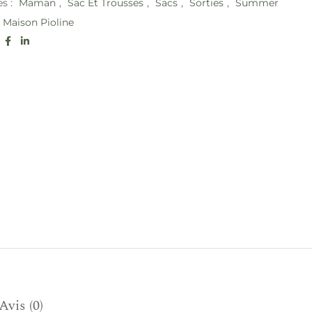
es :
Maman
,
Sac Et Trousses
,
Sacs
,
Sorties
,
Summer
Maison Pioline
:
Avis (0)