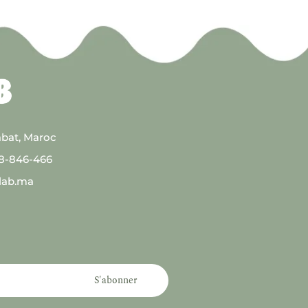
abat, Maroc
08-846-466
lab.ma
S'abonner