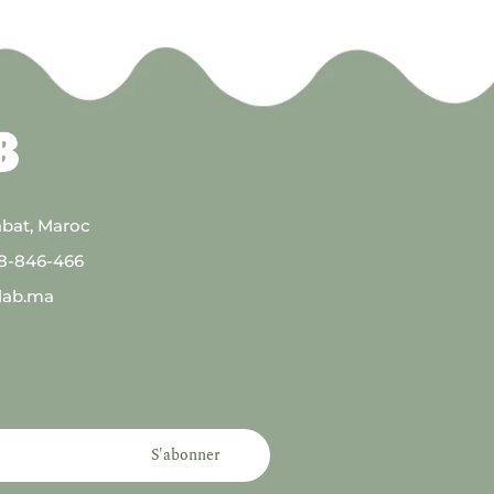
abat, Maroc
08-846-466
lab.ma
S'abonner