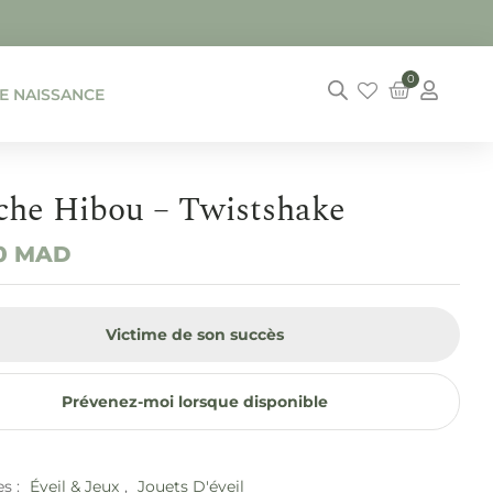
0
DE NAISSANCE
che Hibou – Twistshake
00
MAD
Victime de son succès
Prévenez-moi lorsque disponible
es :
Éveil & Jeux
,
Jouets D'éveil