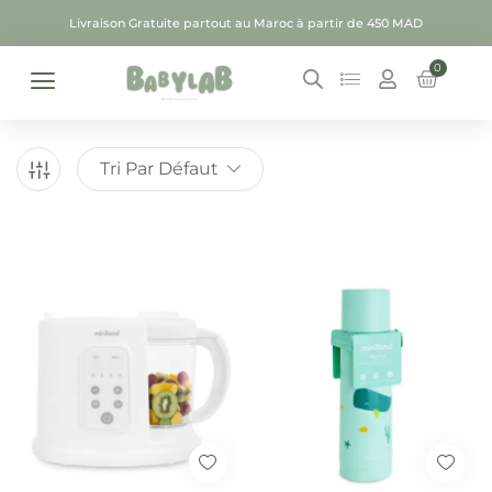
Livraison Gratuite partout au Maroc à partir de 450 MAD
0
Tri Par Défaut