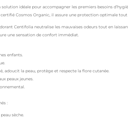
a solution idéale pour accompagner les premiers besoins d’hygiè
certifié Cosmos Organic, il assure une protection optimale tout 
orant Centifolia neutralise les mauvaises odeurs tout en laissant
ocure une sensation de confort immédiat.
nes enfants.
ue.
té, adoucit la peau, protège et respecte la flore cutanée.
aux peaux jeunes.
ironnemental.
és :
 peau sèche.