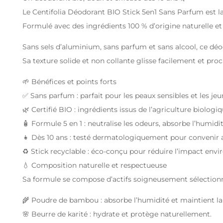
Le Centifolia Déodorant BIO Stick 5en1 Sans Parfum est l
Formulé avec des ingrédients 100 % d’origine naturelle et 
Sans sels d’aluminium, sans parfum et sans alcool, ce déod
Sa texture solide et non collante glisse facilement et pr
🌱 Bénéfices et points forts
✅ Sans parfum : parfait pour les peaux sensibles et les jeu
🌿 Certifié BIO : ingrédients issus de l’agriculture biologiq
🧴 Formule 5 en 1 : neutralise les odeurs, absorbe l’humidi
👧 Dès 10 ans : testé dermatologiquement pour convenir 
♻️ Stick recyclable : éco-conçu pour réduire l’impact env
💧 Composition naturelle et respectueuse
Sa formule se compose d’actifs soigneusement sélectionn
🌾 Poudre de bambou : absorbe l’humidité et maintient la
🌸 Beurre de karité : hydrate et protège naturellement.