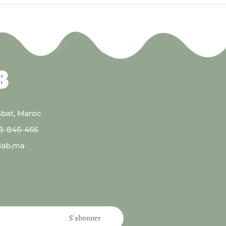
abat, Maroc
08-846-466
lab.ma
S'abonner