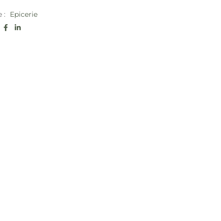
e :
Epicerie
: