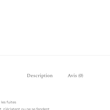
Description
Avis (0)
les fuites
t, n’éclatent ou ne se fendent