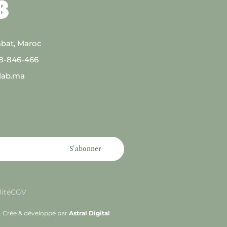
abat, Maroc
08-846-466
lab.ma
S'abonner
lité
CGV
s. Crée & développé par
Astral Digital