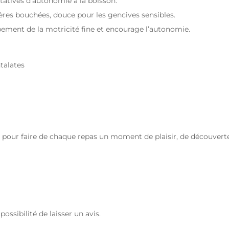
tatives d’autonomie à la boisson.
mières bouchées, douce pour les gencives sensibles.
ppement de la motricité fine et encourage l’autonomie.
talates
pour faire de chaque repas un moment de plaisir, de découverte
ossibilité de laisser un avis.