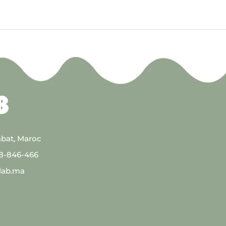
abat, Maroc
08-846-466
lab.ma