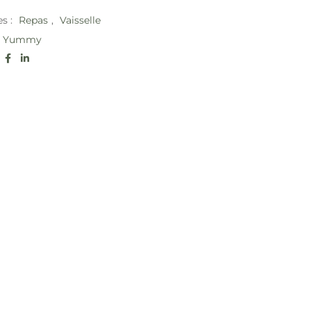
es :
Repas
,
Vaisselle
Yummy
: