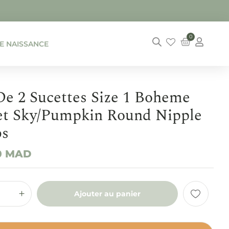
0
DE NAISSANCE
De 2 Sucettes Size 1 Boheme
et Sky/Pumpkin Round Nipple
bs
0
MAD
Ajouter au panier