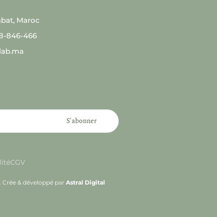
abat, Maroc
08-846-466
lab.ma
S'abonner
lité
CGV
s. Crée & développé par
Astral Digital