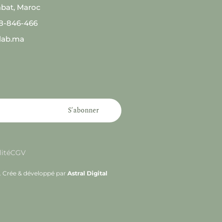
abat, Maroc
08-846-466
lab.ma
S'abonner
lité
CGV
s. Crée & développé par
Astral Digital